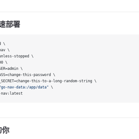
 快速部署
d \
nav \
unless-stopped \
00 \
SER=admin \
ASS=change-this-password \
_SECRET=change-this-to-a-long-random-string \
/go-nav-data:/app/data"
 \
-nav:latest
的你