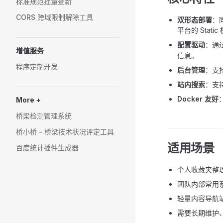
标准规范批量查新
CORS 跨域限制解除工具
双形态部署
：同
平台的 Static
配置驱动
：通
增值服务
信息。
程序定制开发
后台管理
：支
站内搜索
：支
Docker 友好
More +
桥梁检测管理系统
桥小桥 - 桥梁技术状况评定工具
适用场景
百度统计插件生成器
个人收藏夹整
团队内部常用
轻量内容导航
需要长期维护