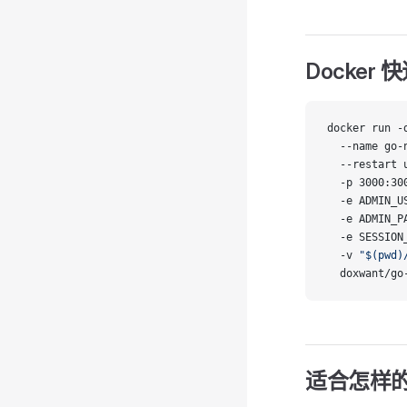
Docker
docker run -
  --name go-
  --restart 
  -p 3000:30
  -e ADMIN_U
  -e ADMIN_P
  -e SESSION
  -v 
"$(pwd)
  doxwant/go
适合怎样